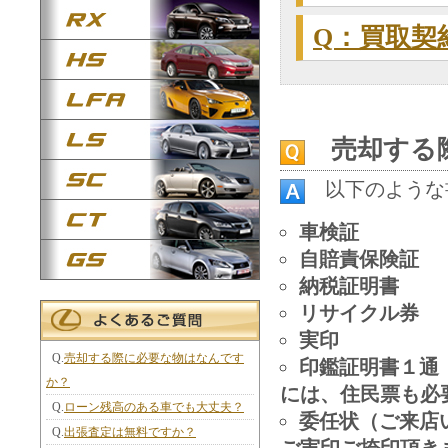
Q：買取契
売却する際
以下のような
車検証
自賠責保険証
納税証明書
リサイクル券
実印
Q.
売却する際に必要な物はなんです
印鑑証明書１通
か？
には、住民票も必
Q.
ローン残高のある車でも大丈夫？
委任状（ご来店
Q.
出張査定は無料ですか？
ご実印ご捺印頂き