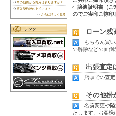
Q.
その他掛かる費用はありますか？
譲渡証明書（ご
Q.
買取契約後の支払いは？
のでご実印ご捺印
>>
さらに詳しく見る
ローン残高
もちろん買い
の解除などの面倒
出張査定
店頭での査定
その他掛か
名義変更や陸
たします。お客様